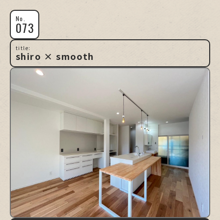
No.
073
title:
shiro × smooth