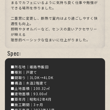
まるでカフェにいるように気持ち良く仕事や勉強が
できる場所を作りました。
二重窓に変更し、断熱で室内はより過ごしやすく快
適性も向上。
照明やタオルバーなど、センスの良いアクセサリー
が映える
理想的ベーシックな住まいに仕上がりました。
Spec:
■所在地｜姫路市飯田
■種別｜戸建て
■間取り｜3LDK→4LDK
■構造｜木造2階建て
■土地面積｜100.32㎡
■建物面積｜93.00㎡
■築年月｜昭和62年4月
■施工期間｜3ヶ月