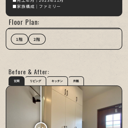
■完工年月｜2023年11月
■家族構成｜ファミリー
Floor Plan:
1階
2階
Before & After:
玄関
リビング
キッチン
外観