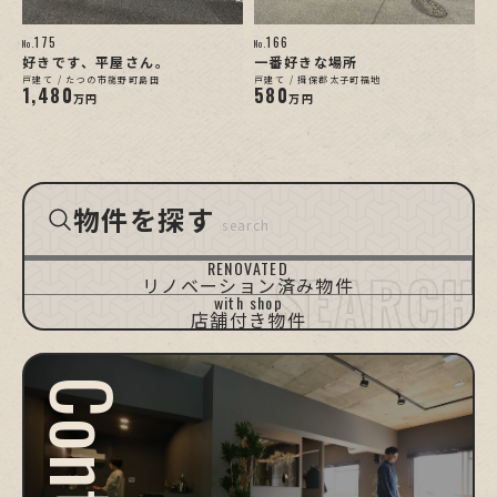
175
166
No.
No.
好きです、平屋さん。
一番好きな場所
戸建て / たつの市龍野町島田
戸建て / 揖保郡太子町福地
1,480
580
万円
万円
物件を探す
search
HIMEJI
HIMEJI
KAKOGAWA
TATSUNO/TAISHI
TAKASAGO
OTHERS
[D-Ho.]
[Apt.]
RENOVATED
姫路/戸建て
姫路/マンション
加古川
たつの・太子町
高砂
他エリア
リノベーション済み物件
with shop
店舗付き物件
Contact