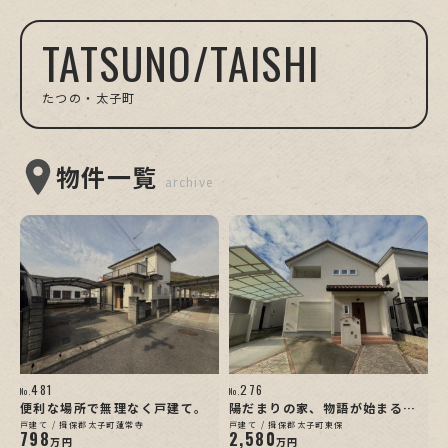
TATSUNO/TAISHI
たつの・太子町
物件一覧
archive
481
276
No.
No.
便利な場所で無理なく戸建て。
陽だまりの家、物語が始まる住
まい
戸建て / 揖保郡太子町蓮常寺
戸建て / 揖保郡太子町東保
798
2,580
万円
万円