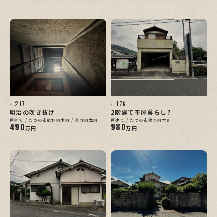
217
176
No.
No.
明治の吹き抜け
2階建て平屋暮らし?
戸建て / たつの市龍野町本町 / 龍野町立町
戸建て / たつの市龍野町本町
490
980
万円
万円