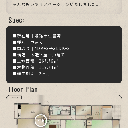
そんな思いでリノベーションいたしました。
Spec:
■所在地｜姫路市仁豊野
■種別｜戸建て
■間取り｜4DK+S→3LDK+S
■構造｜木造平屋一戸建て
■土地面積｜267.76㎡
■建物面積｜119.74㎡
■施工期間｜2ヶ月
Floor Plan: