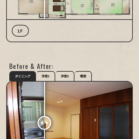
1F
Before & After:
ダイニング
洋室1
洋室2
寝室