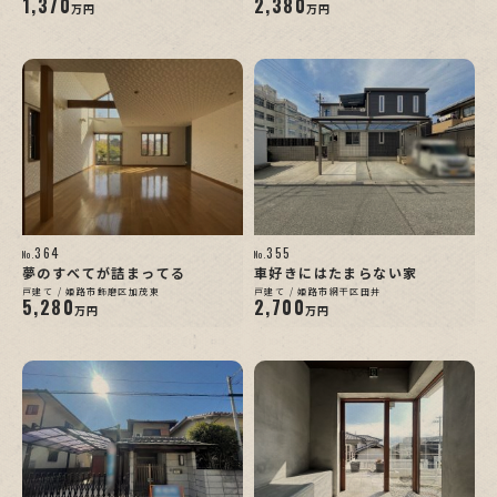
1,370
2,380
万円
万円
364
355
No.
No.
夢のすべてが詰まってる
車好きにはたまらない家
戸建て / 姫路市飾磨区加茂東
戸建て / 姫路市網干区田井
5,280
2,700
万円
万円