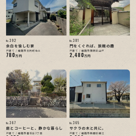
392
381
No.
No.
余白を愉しむ家
門をくぐれば、旅館の趣
戸建て / 姫路市別所町佐土
戸建て / 姫路市勝原区山戸
780
2,480
万円
万円
367
365
No.
No.
庭とコーヒーと、静かな暮らし
サクラの木と共に。
戸建て / 姫路市書写台3丁目
戸建て / 姫路市飾磨区細江