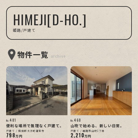
HIMEJI[D-HO.]
姫路/戸建て
物件一覧
archive
481
468
No.
No.
便利な場所で無理なく戸建て。
山吹で始める、新しい日常。
戸建て / 揖保郡太子町蓮常寺
戸建て / 姫路市山吹1丁目
798
2,210
万円
万円