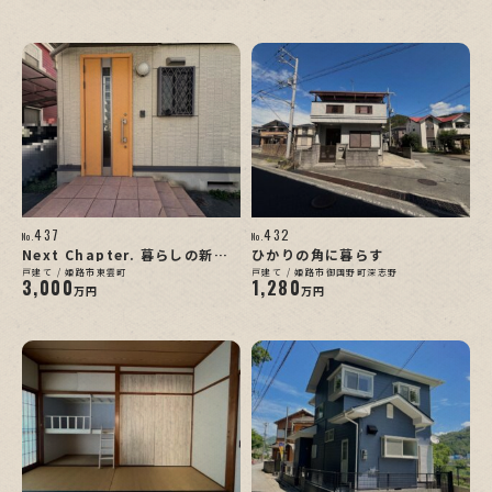
437
432
No.
No.
Next Chapter. 暮らしの新し
ひかりの角に暮らす
いページへ
戸建て / 姫路市東雲町
戸建て / 姫路市御国野町深志野
3,000
1,280
万円
万円