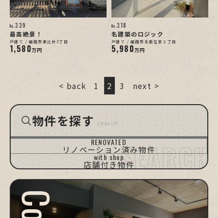
339
318
No.
No.
最高絶景！
名建築のロジック
戸建て / 姫路市東辻井3丁目
戸建て / 姫路市北新在家２丁目
1,580
5,980
万円
万円
< back
1
2
3
next >
物件を探す
search
HIMEJI
HIMEJI
KAKOGAWA
TATSUNO/TAISHI
TAKASAGO
OTHERS
[D-Ho.]
[Apt.]
RENOVATED
姫路/戸建て
姫路/マンション
加古川
たつの・太子町
高砂
他エリア
リノベーション済み物件
with shop
店舗付き物件