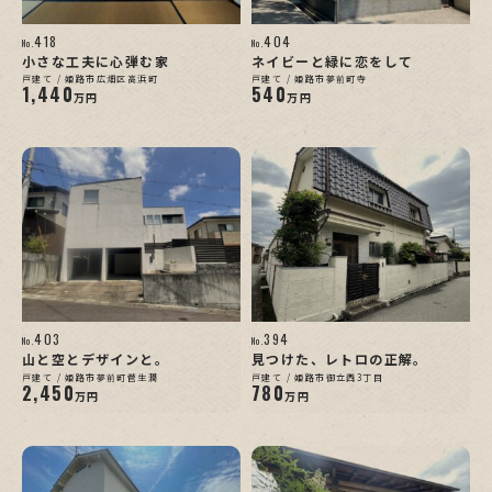
418
404
No.
No.
小さな工夫に心弾む家
ネイビーと緑に恋をして
戸建て / 姫路市広畑区高浜町
戸建て / 姫路市夢前町寺
1,440
540
万円
万円
403
394
No.
No.
山と空とデザインと。
見つけた、レトロの正解。
戸建て / 姫路市夢前町菅生澗
戸建て / 姫路市御立西3丁目
2,450
780
万円
万円