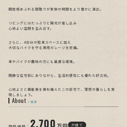
開放感あふれる間取りが家族の時間をより豊かに演出。
リビングにはたっぷりと陽光が差し込み
心地よい空間を生み出す。
さらに、4台分の駐車スペースに加え
大切なバイクを守る専用ガレージを完備。
車やバイクが趣味の方にも最適な環境。
閑静な住宅街にありながら、生活利便性にも優れた好立地。
心地よさと機能美を兼ね備えたこの邸宅で、理想の暮らしを実
現しましょう。
About
/ 概要
2,700
万円
戸建て
物件価格：