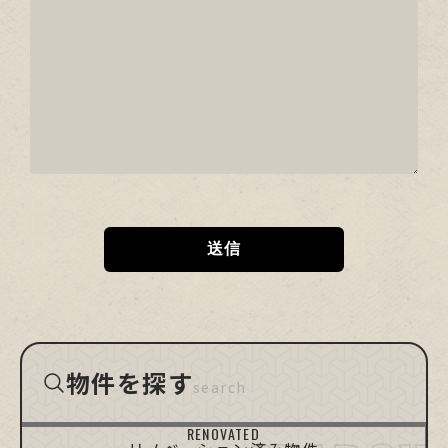
物件を探す
search
HIMEJI
HIMEJI
KAKOGAWA
TATSUNO/TAISHI
TAKASAGO
OTHERS
[D-Ho.]
[Apt.]
RENOVATED
姫路/戸建て
姫路/マンション
加古川
たつの・太子町
高砂
他エリア