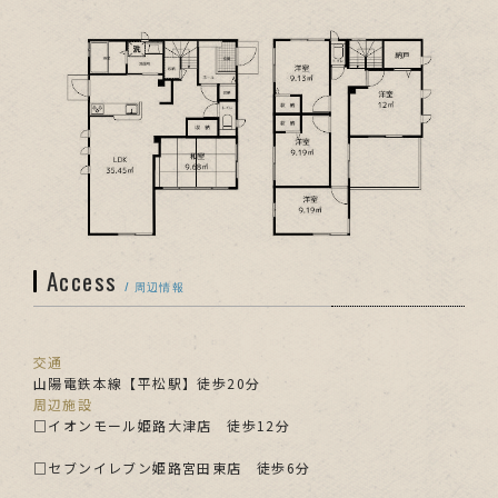
Access
/ 周辺情報
交通
山陽電鉄本線【平松駅】徒歩20分
周辺施設
□イオンモール姫路大津店 徒歩12分
□セブンイレブン姫路宮田東店 徒歩6分