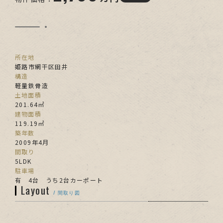
所在地
姫路市網干区田井
構造
軽量鉄骨造
土地面積
201.64㎡
建物面積
119.19㎡
築年数
2009年4月
間取り
5LDK
駐車場
有 4台 うち2台カーポート
Layout
/ 間取り図