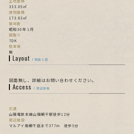
土地面積
333.05㎡
建物面積
173.83㎡
築年数
昭和30年 1月
間取り
7DK
駐車場
無
Layout
/ 間取り図
図面無し、詳細はお問い合わせください。
Access
/ 周辺情報
交通
山陽電鉄本線山陽網干駅徒歩12分
周辺施設
マルアイ南網干店まで377m 徒歩5分