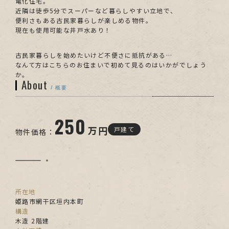
電化住宅。
近隣は徒歩5分でスーパーなど暮らしやすい立地で、
便利さもある古民家暮らしが楽しめる物件。
現在も使用可能な井戸水あり！
古民家暮らしを始めたいけど不便さに抵抗がある…
なんて方はこちらのお住まいで初めて見るのはいかがでしょう
か。
About
/ 概要
250
万円
戸建て
物件価格：
所在地
姫路市網干区垣内本町
構造
木造 2階建