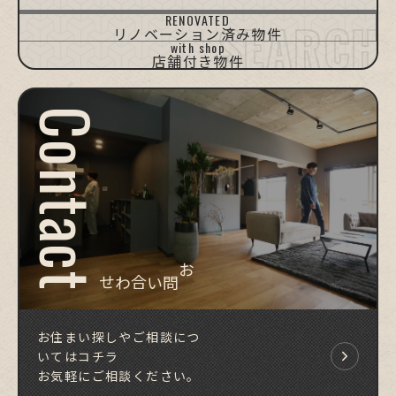
HIMEJI
HIMEJI
KAKOGAWA
TATSUNO/TAISHI
TAKASAGO
OTHERS
[D-Ho.]
[Apt.]
RENOVATED
姫路/戸建て
姫路/マンション
加古川
たつの・太子町
高砂
他エリア
リノベーション済み物件
with shop
店舗付き物件
Contact
お問い合わせ
お住まい探しやご相談につ
いてはコチラ
お気軽にご相談ください。