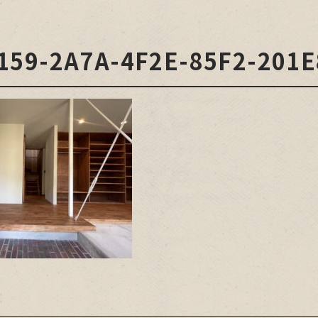
159-2A7A-4F2E-85F2-201