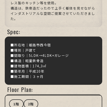
レス製のキッチン等を使用。
構造は、鉄骨造だったので上手く躯体を見せながら
インダストリアルな空間ご提案させていただきまし
た。
Spec:
■所在地｜姫路市西今宿
■種別｜戸建て
■間取り｜5LDK→4LDK+ガレージ
■構造｜軽量鉄骨造
■建物面積｜174,3㎡
■築年月｜平成10年
■施工期間｜３ヶ月
Floor Plan:
1階
2階